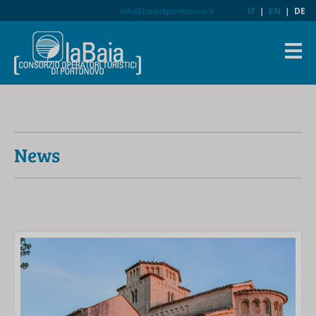
info@baiadiportonovo.it
IT
|
EN
|
DE
News