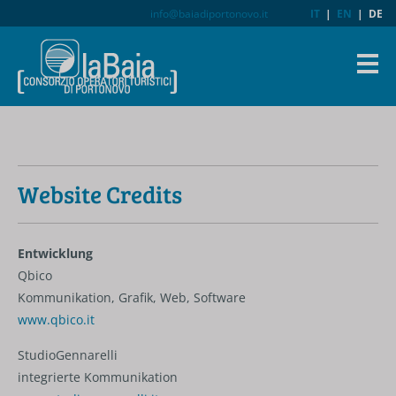
info@baiadiportonovo.it
IT
|
EN
|
DE
Website Credits
Entwicklung
Qbico
Kommunikation, Grafik, Web, Software
www.qbico.it
StudioGennarelli
integrierte Kommunikation