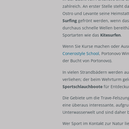
zahlreich. An erster Stelle steht d
Ostro und Levante seine Heimsta
Surfing
gefrönt werden, wenn das
durchaus schnelle Wellen bereithäl
Sportarten wie das
Kitesurfen
.
Wenn Sie Kurse machen oder Ausr
Conerostyle School
, Portonovo Wi
der Bucht von Portonovo).
In vielen Strandbädern werden a
verliehen; der beim Wehrturm ge
Sportschlauchboote
für Entdecku
Die Gebiete um die Trave-Felszu
eine überaus interessante, aufgrun
Unterwasserwelt und sind daher 
Wer Sport im Kontakt zur Natur li