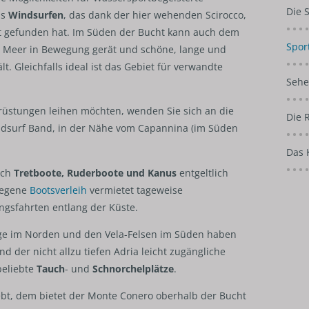
Die 
as
Windsurfen
, das dank der hier wehenden Scirocco,
tt gefunden hat. Im Süden der Bucht kann auch dem
Spor
 Meer in Bewegung gerät und schöne, lange und
t. Gleichfalls ideal ist das Gebiet für verwandte
Sehe
üstungen leihen möchten, wenden Sie sich an die
Die 
ndsurf Band, in der Nähe vom Capannina (im Süden
Das 
uch
Tretboote, Ruderboote und Kanus
entgeltlich
legene
Bootsverleih
vermietet tageweise
ngsfahrten entlang der Küste.
nge im Norden und den Vela-Felsen im Süden haben
d der nicht allzu tiefen Adria leicht zugängliche
beliebte
Tauch
- und
Schnorchelplätze
.
ebt, dem bietet der Monte Conero oberhalb der Bucht