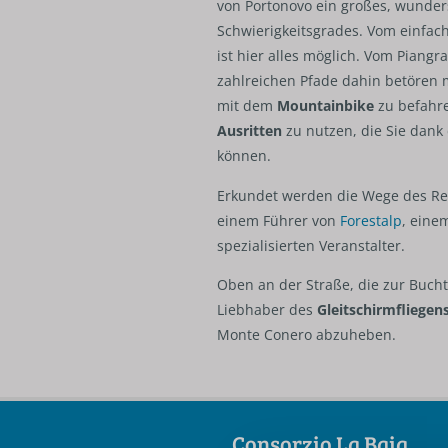
von Portonovo ein großes, wunde
Schwierigkeitsgrades. Vom einfa
ist hier alles möglich. Vom Piangr
zahlreichen Pfade dahin betören m
mit dem
Mountainbike
zu befahr
Ausritten
zu nutzen, die Sie dank
können.
Erkundet werden die Wege des Reg
einem Führer von
Forestalp
, eine
spezialisierten Veranstalter.
Oben an der Straße, die zur Bucht 
Liebhaber des
Gleitschirmfliegen
Monte Conero abzuheben.
Consorzio La Baia