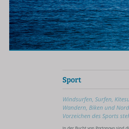
Sport
Windsurfen, Surfen, Kites
Wandern, Biken und Nordi
Vorzeichen des Sports ste
In der Bucht von Portonovo sind d