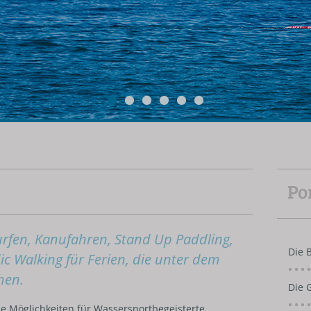
Po
urfen, Kanufahren, Stand Up Paddling,
Die 
c Walking für Ferien, die unter dem
hen.
Die 
ie Möglichkeiten für Wassersportbegeisterte