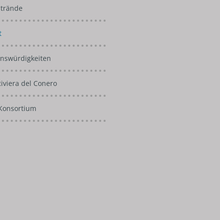
Strände
t
nswürdigkeiten
Riviera del Conero
Konsortium