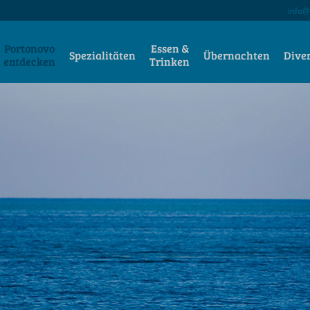
info@
Portonovo
Essen &
Spezialitäten
Übernachten
Dive
entdecken
Trinken