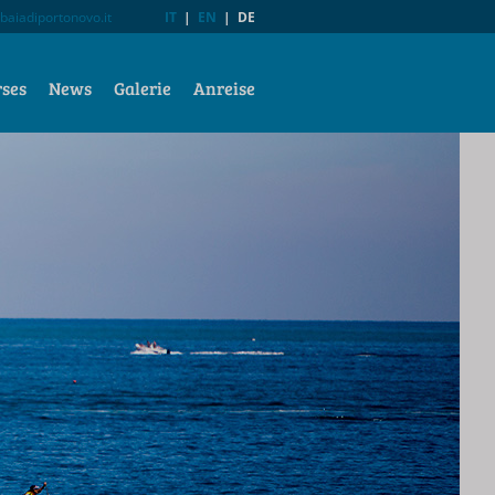
baiadiportonovo.it
IT
|
EN
|
DE
rses
News
Galerie
Anreise