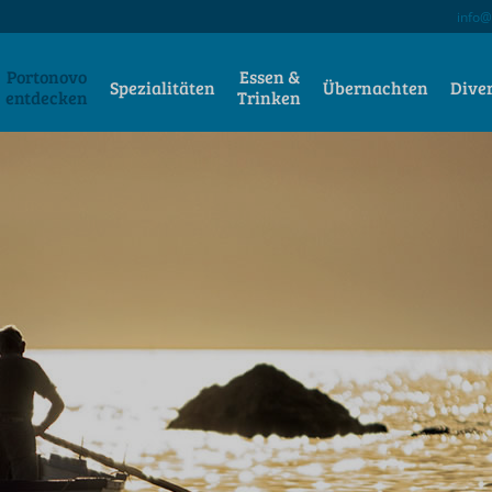
info@
Portonovo
Essen &
Spezialitäten
Übernachten
Dive
entdecken
Trinken