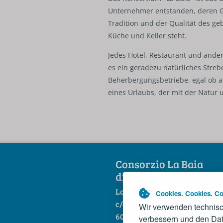
Unternehmer entstanden, deren Ga
Tradition und der Qualität des ge
Küche und Keller steht.
Jedes Hotel, Restaurant und ande
es ein geradezu natürliches Strebe
Beherbergungsbetriebe, egal ob 
eines Urlaubs, der mit der Natur
Consorzio La Baia
di Portonovo scarl
Loc. Portonovo
Cookies. Cookies. Co
c/o Hotel La Fonte
Wir verwenden technisc
60129 Ancona
verbessern und den Dat