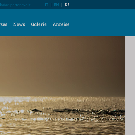
baiadiportonovo.it
IT
|
EN
|
DE
rses
News
Galerie
Anreise