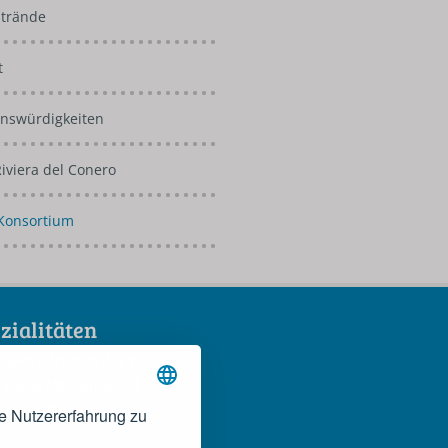
Strände
t
nswürdigkeiten
Riviera del Conero
Konsortium
zialitäten
 Spezialitäten der Bucht
 wilde Miesmuschel
 Rosso Conero
e Nutzererfahrung zu