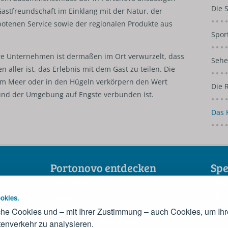
Die 
stfreundschaft im Einklang mit der Natur, der
botenen Service sowie der regionalen Produkte aus
Spor
re Unternehmen ist dermaßen im Ort verwurzelt, dass
Sehe
n aller ist, das Erlebnis mit dem Gast zu teilen. Die
am Meer oder in den Hügeln verkörpern den Wert
Die 
 und der Umgebung auf Engste verbunden ist.
Das 
Portonovo entdecken
Spe
Die Strände
Die
Sport
Die
okies.
Sehenswürdigkeiten
Der
he Cookies und – mit Ihrer Zustimmung – auch Cookies, um Ihr
Die Riviera del Conero
enverkehr zu analysieren.