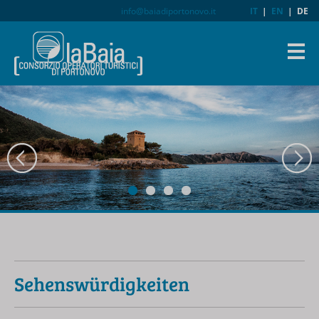
info@baiadiportonovo.it
IT
|
EN
|
DE
Sehenswürdigkeiten