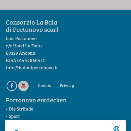
Consorzio La Baia
di Portonovo scarl
Loc. Portonovo
c/o Hotel La Fonte
60129 Ancona
P.IVA 01444860421
info@baiadiportonovo.it
Credits
Privacy
Portonovo entdecken
Die Strände
Sport
Sehenswürdigkeiten
Die Riviera del Conero