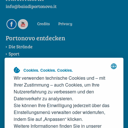
info@baiadiportonovo.it
Credits
Privacy
Portonovo entdecken
Die Strände
Sport
Sehenswürdigkeiten
Die Riviera del Conero
Cookies. Cookies. Cookies.
Das Konsortium
Wir verwenden technische Cookies und – mit
Ihrer Zustimmung – auch Cookies, um Ihre
News
Nutzererfahrung zu verbessern und den
Anreise
Datenverkehr zu analysieren.
Sie können Ihre Einwilligung jederzeit über das
Spezialitäten
Einstellungsmenü verwalten oder widerrufen,
Die Spezialitäten der Bucht
indem Sie auf „Anpassen“ klicken.
Die wilde Miesmuschel
Weitere Informationen finden Sie in unserer