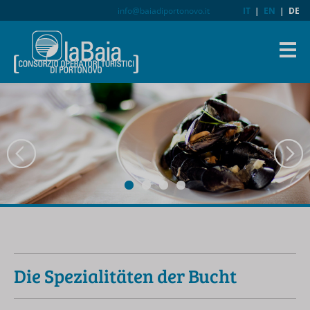
info@baiadiportonovo.it
IT
|
EN
|
DE
Die Spezialitäten der Bucht