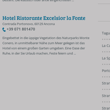
besteht. Die klassisch oder antik eingerichteten ...
Hotel Ristorante Excelsior la Fonte
Contrada Portonovo, 60129 Ancona
+39 071 801470
Tagu
Eingebettet in die üppige Vegetation des Naturparks Monte
Conero, in unmittelbarer Nähe zum Meer gelegen ist das
La C
Hotel von einem großen Garten umgeben. Eine Oase der
Ruhe, in der Sie Urlaub machen, Feste feiern und ...
La S
Port
Stra
Stra
Stra