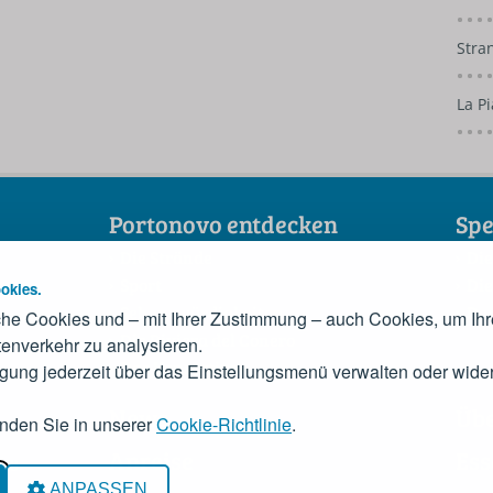
Stra
La Pi
Portonovo entdecken
Spe
Die Strände
Die
Sport
Die
okies.
Sehenswürdigkeiten
Der
he Cookies und – mit Ihrer Zustimmung – auch Cookies, um Ihr
Die Riviera del Conero
enverkehr zu analysieren.
Das Konsortium
igung jederzeit über das Einstellungsmenü verwalten oder wider
News
Üb
inden Sie in unserer
Cookie-Richtlinie
.
Anreise
Ess
acy
ANPASSEN