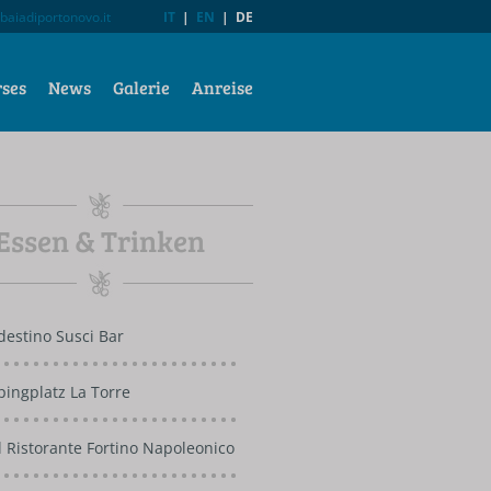
baiadiportonovo.it
IT
|
EN
|
DE
rses
News
Galerie
Anreise
Essen & Trinken
destino Susci Bar
ingplatz La Torre
l Ristorante Fortino Napoleonico