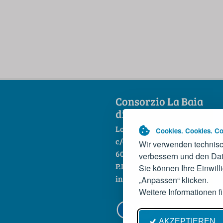
Consorzio La Baia
di Portonovo scarl
Loc. Portonovo
Cookies. Cookies. Co
c/o Hotel La Fonte
Wir verwenden technisc
60129 Ancona
verbessern und den Dat
P.IVA 01444860421
Sie können Ihre Einwill
info@baiadiportonovo.it
„Anpassen“ klicken.
Weitere Informationen f
Credits
Priv
AKZEPTIEREN