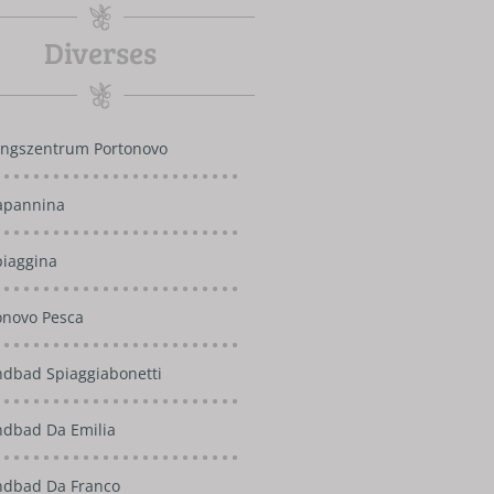
Diverses
ngszentrum Portonovo
apannina
piaggina
onovo Pesca
ndbad Spiaggiabonetti
ndbad Da Emilia
ndbad Da Franco