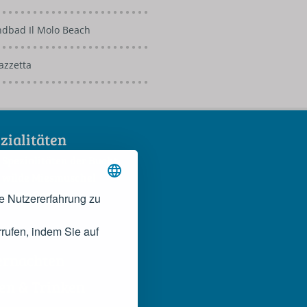
ndbad Il Molo Beach
azzetta
zialitäten
 Spezialitäten der Bucht
 wilde Miesmuschel
 Rosso Conero
e Nutzererfahrung zu
rufen, indem Sie auf
ernachten
en & Trinken