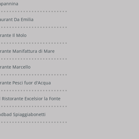
apannina
aurant Da Emilia
rante Il Molo
orante Manifattura di Mare
orante Marcello
orante Pesci fuor d'Acqua
 Ristorante Excelsior la Fonte
ndbad Spiaggiabonetti