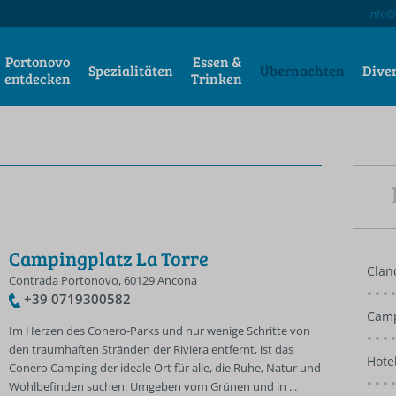
info@
Portonovo
Essen &
Spezialitäten
Übernachten
Dive
entdecken
Trinken
Campingplatz La Torre
Clan
Contrada Portonovo, 60129 Ancona
+39 0719300582
Camp
Im Herzen des Conero-Parks und nur wenige Schritte von
den traumhaften Stränden der Riviera entfernt, ist das
Hote
Conero Camping der ideale Ort für alle, die Ruhe, Natur und
Wohlbefinden suchen. Umgeben vom Grünen und in ...