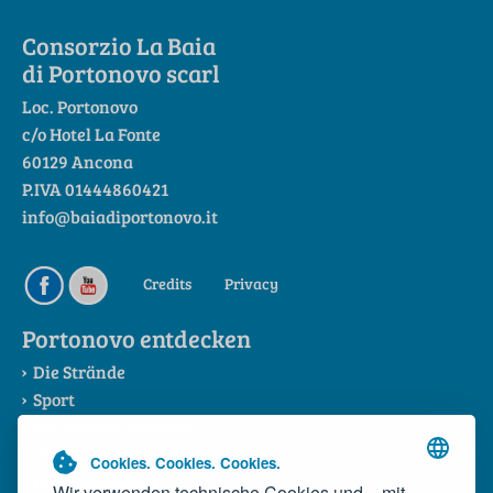
Consorzio La Baia
di Portonovo scarl
Loc. Portonovo
c/o Hotel La Fonte
60129 Ancona
P.IVA 01444860421
info@baiadiportonovo.it
Credits
Privacy
Portonovo entdecken
Die Strände
Sport
Sehenswürdigkeiten
Die Riviera del Conero
Cookies. Cookies. Cookies.
Das Konsortium
Wir verwenden technische Cookies und – mit