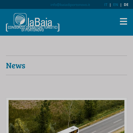
info@baiadiportonovo.it
IT
|
EN
|
DE
News