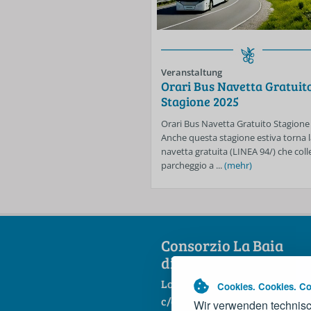
Veranstaltung
Orari Bus Navetta Gratuit
Stagione 2025
Orari Bus Navetta Gratuito Stagione
Anche questa stagione estiva torna l
navetta gratuita (LINEA 94/) che colle
parcheggio a ...
(mehr)
Consorzio La Baia
di Portonovo scarl
Loc. Portonovo
Cookies. Cookies. Co
c/o Hotel La Fonte
Wir verwenden technisc