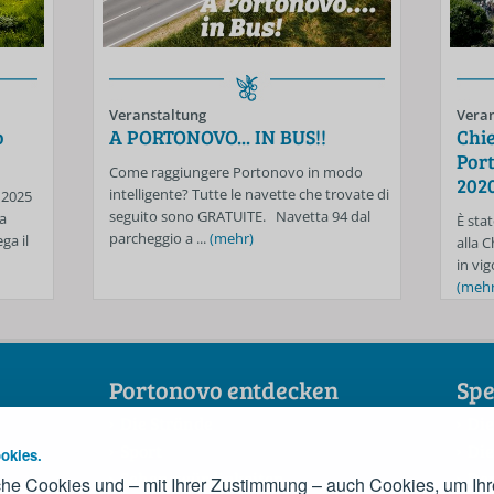
Veranstaltung
Veran
o
A PORTONOVO... IN BUS!!
Chie
Port
Come raggiungere Portonovo in modo
202
intelligente? Tutte le navette che trovate di
 2025
seguito sono GRATUITE. Navetta 94 dal
a
È stat
parcheggio a ...
(mehr)
ga il
alla 
in vig
(mehr
Portonovo entdecken
Spe
Die Strände
Die
Sport
Die
okies.
Sehenswürdigkeiten
Der
he Cookies und – mit Ihrer Zustimmung – auch Cookies, um Ihr