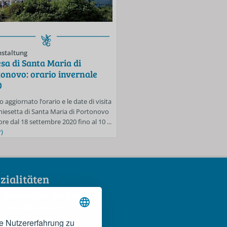
staltung
Veranstaltung
sa di Santa Maria di
Spiagge libere di Porton
onovo: orario invernale
Mezzavalle: si accede sol
0
prenotazione fino al 30 
o aggiornato l’orario e le date di visita
Anche per la settimana dal 24 al 3
Chiesetta di Santa Maria di Portonovo
sarà in vigore l’obbligo di prenota
ore dal 18 settembre 2020 fino al 10 ...
accedere alle spiagge libere di Mez
)
...
(mehr)
zialitäten
 Spezialitäten der Bucht
 wilde Miesmuschel
 Rosso Conero
e Nutzererfahrung zu