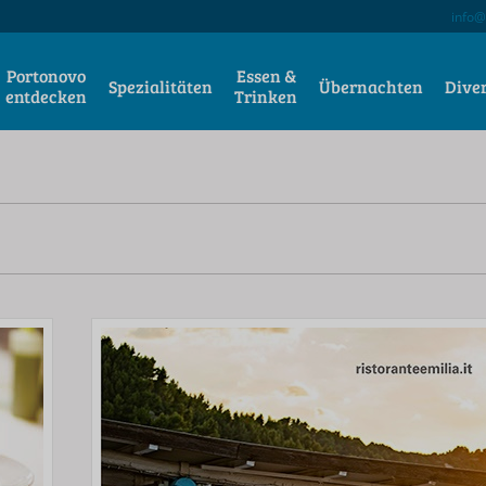
info@
Portonovo
Essen &
Spezialitäten
Übernachten
Dive
entdecken
Trinken