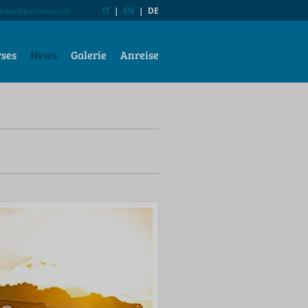
baiadiportonovo.it
IT
|
EN
|
DE
rses
News
Galerie
Anreise