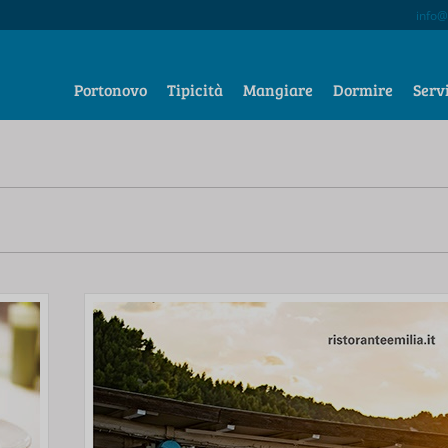
info@
Portonovo
Tipicità
Mangiare
Dormire
Serv