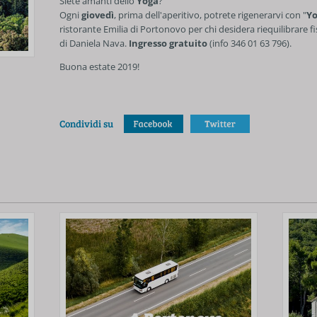
Siete amanti dello
Yoga
?
Ogni
giovedì
, prima dell'aperitivo, potrete rigenerarvi con "
Yo
ristorante Emilia di Portonovo per chi desidera riequilibrare fi
di Daniela Nava.
Ingresso gratuito
(info 346 01 63 796).
Buona estate 2019!
Condividi su