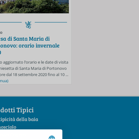
to
Evento
sa di Santa Maria di
Spiagge libere di Porton
onovo: orario invernale
Mezzavalle: si accede sol
0
prenotazione fino al 30 
o aggiornato l’orario e le date di visita
Anche per la settimana dal 24 al 3
Chiesetta di Santa Maria di Portonovo
sarà in vigore l’obbligo di prenota
ore dal 18 settembre 2020 fino al 10 ...
accedere alle spiagge libere di Mez
inua)
...
(continua)
dotti Tipici
tipicità della baia
mosciolo
Rosso Conero