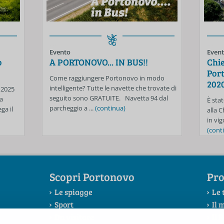
Evento
Even
o
A PORTONOVO... IN BUS!!
Chie
Port
Come raggiungere Portonovo in modo
202
intelligente? Tutte le navette che trovate di
 2025
seguito sono GRATUITE. Navetta 94 dal
a
È stat
parcheggio a ...
(continua)
ga il
alla 
in vig
(cont
Scopri Portonovo
Pro
Le spiagge
Le 
Sport
Il 
Da visitare
Il 