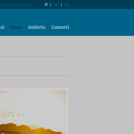
baiadiportonovo.it
IT
|
EN
|
DE
izi
News
Galleria
Contatti