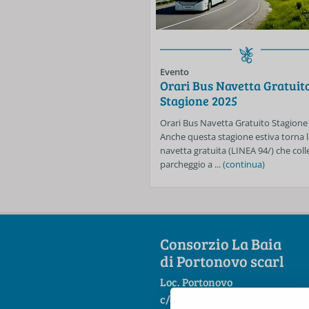
Evento
Orari Bus Navetta Gratuit
Stagione 2025
Orari Bus Navetta Gratuito Stagione
Anche questa stagione estiva torna l
navetta gratuita (LINEA 94/) che colle
parcheggio a ...
(continua)
Consorzio La Baia
di Portonovo scarl
Loc. Portonovo
c/o Hotel La Fonte