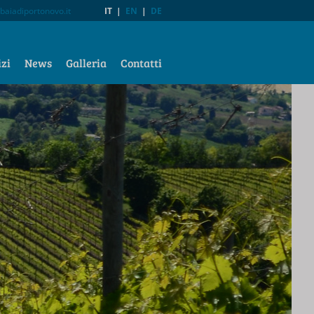
baiadiportonovo.it
IT
|
EN
|
DE
izi
News
Galleria
Contatti