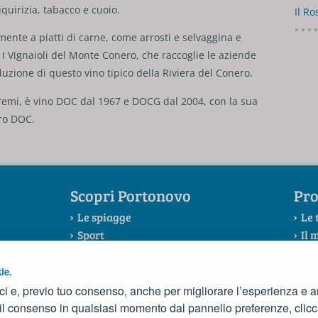
liquirizia, tabacco e cuoio.
Il R
mente a piatti di carne, come arrosti e selvaggina e
 I Vignaioli del Monte Conero, che raccoglie le aziende
oduzione di questo vino tipico della Riviera del Conero.
premi, è vino DOC dal 1967 e DOCG dal 2004, con la sua
ro DOC.
Scopri Portonovo
Pro
Le spiagge
Le 
Sport
Il 
Da visitare
Il 
La Riviera del Conero
ie.
Il Consorzio
ci e, previo tuo consenso, anche per migliorare l’esperienza e ana
 il consenso in qualsiasi momento dal pannello preferenze, clic