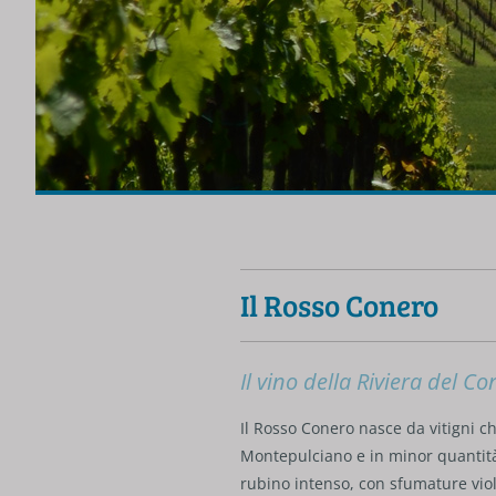
Il Rosso Conero
Il vino della Riviera del Co
Il Rosso Conero nasce da vitigni 
Montepulciano e in minor quantità
rubino intenso, con sfumature viola