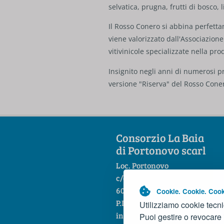
selvatica, prugna, frutti di bosco, 
Il Rosso Conero si abbina perfetta
viene valorizzato dall'Associazione
vitivinicole specializzate nella pr
Insignito negli anni di numerosi 
versione "Riserva" del Rosso Cone
Consorzio La Baia
di Portonovo scarl
Loc. Portonovo
c/o Hotel La Fonte
60129 Ancona
Cookie. Cookie. Cook
P.IVA 01444860421
Utilizziamo cookie tecni
info@baiadiportonovo.it
Puoi gestire o revocare