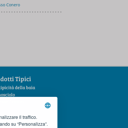
osso Conero
dotti Tipici
tipicità della baia
mosciolo
Rosso Conero
lizzare il traffico.
cando su “Personalizza”.