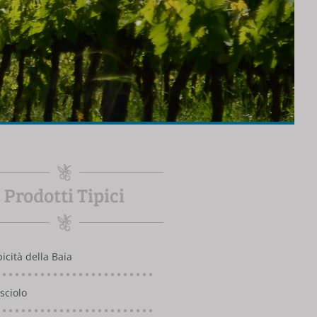
Prodotti Tipici
picità della Baia
sciolo