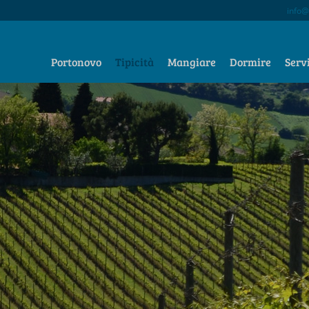
info@
Portonovo
Tipicità
Mangiare
Dormire
Serv