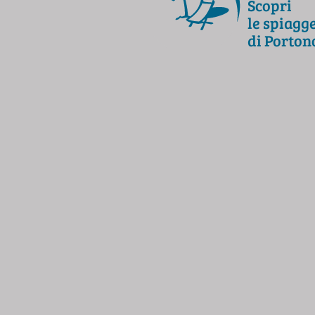
Scopri
le spiagg
di Porton