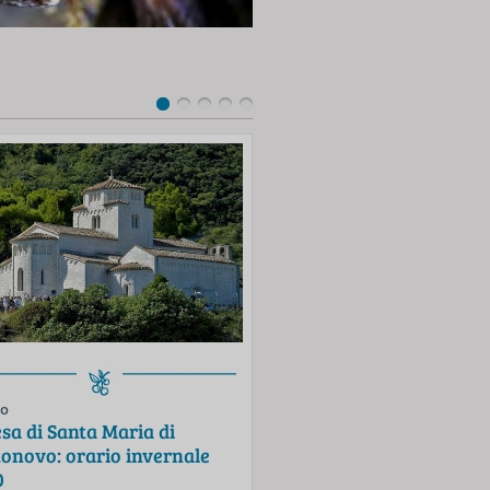
cookie Funzionali.
to
Evento
sa di Santa Maria di
Spiagge libere di Porton
onovo: orario invernale
Mezzavalle: si accede sol
0
prenotazione fino al 30 