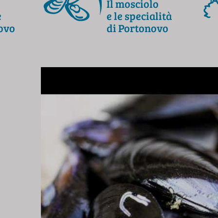
Il mosciolo
e
e le specialità
ovo
di Portonovo