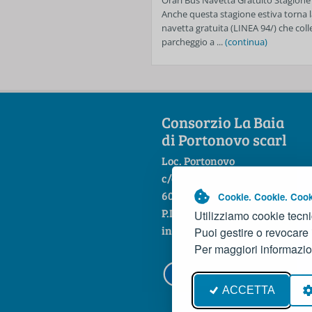
Orari Bus Navetta Gratuito Stagione
Anche questa stagione estiva torna l
navetta gratuita (LINEA 94/) che colle
parcheggio a ...
(continua)
Consorzio La Baia
di Portonovo scarl
Loc. Portonovo
c/o Hotel La Fonte
60129 Ancona
Cookie. Cookie. Cook
P.IVA 01444860421
Utilizziamo cookie tecni
info@baiadiportonovo.it
Puoi gestire o revocare
Per maggiori informazio
Credits
Priv
ACCETTA