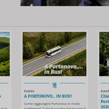
Per visualizzare questo video devi accettare i 
Accetta e riproduci
Evento
Even
o
A PORTONOVO... IN BUS!!
Chie
Port
Come raggiungere Portonovo in modo
202
intelligente? Tutte le navette che trovate di