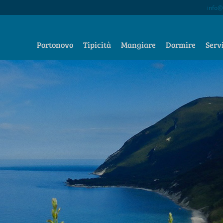
info@
Portonovo
Tipicità
Mangiare
Dormire
Serv