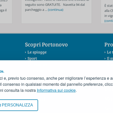
 2025
seguito sono GRATUITE. Navetta 94 dal
a
È stat
parcheggio a ...
(continua)
ga il
alla 
in vig
(cont
Scopri Portonovo
Pro
Le spiagge
Le 
Sport
Il 
Da visitare
Il 
La Riviera del Conero
ie.
Il Consorzio
ci e, previo tuo consenso, anche per migliorare l’esperienza e ana
 il consenso in qualsiasi momento dal pannello preferenze, clic
News
Do
ni consulta la nostra
Informativa sui cookie
.
Contatti
Ma
acy
PERSONALIZZA
Ser