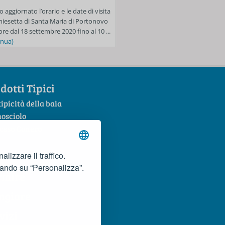
o aggiornato l’orario e le date di visita
Anche per la settimana dal 24 al 3
Chiesetta di Santa Maria di Portonovo
sarà in vigore l’obbligo di prenota
ore dal 18 settembre 2020 fino al 10 ...
accedere alle spiagge libere di Mez
inua)
...
(continua)
dotti Tipici
tipicità della baia
mosciolo
Rosso Conero
lizzare il traffico.
cando su “Personalizza”.
rmire
ngiare
vizi