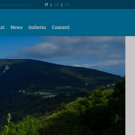
baiadiportonovo.it
IT
|
EN
|
DE
izi
News
Galleria
Contatti