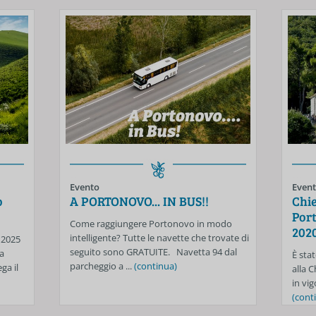
Evento
Even
o
A PORTONOVO... IN BUS!!
Chie
Port
Come raggiungere Portonovo in modo
202
intelligente? Tutte le navette che trovate di
 2025
seguito sono GRATUITE. Navetta 94 dal
a
È stat
parcheggio a ...
(continua)
ga il
alla 
in vig
(cont