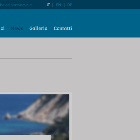
baiadiportonovo.it
IT
|
EN
|
DE
izi
News
Galleria
Contatti