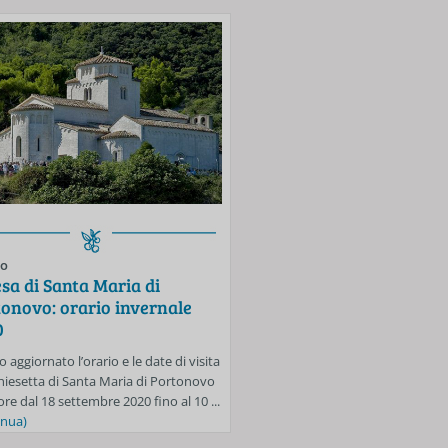
to
Evento
sa di Santa Maria di
Spiagge libere di Porton
onovo: orario invernale
Mezzavalle: si accede sol
0
prenotazione fino al 30 
o aggiornato l’orario e le date di visita
Anche per la settimana dal 24 al 3
Chiesetta di Santa Maria di Portonovo
sarà in vigore l’obbligo di prenota
ore dal 18 settembre 2020 fino al 10 ...
accedere alle spiagge libere di Mez
inua)
...
(continua)