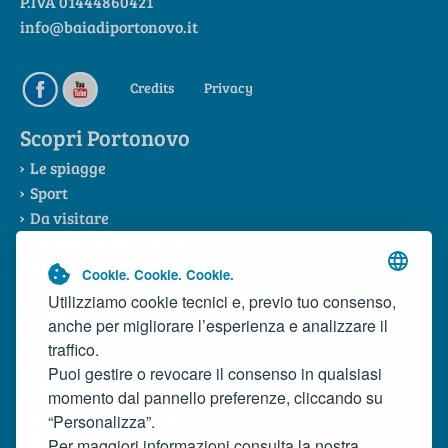
P.IVA 01444860421
info@baiadiportonovo.it
Credits
Privacy
Scopri Portonovo
Le spiagge
Sport
Da visitare
La Riviera del Conero
Il Consorzio
Cookie. Cookie. Cookie.
Utilizziamo cookie tecnici e, previo tuo consenso,
News
anche per migliorare l’esperienza e analizzare il
Contatti
traffico.
Puoi gestire o revocare il consenso in qualsiasi
Prodotti Tipici
momento dal pannello preferenze, cliccando su
Le tipicità della baia
“Personalizza”.
Il mosciolo
Per maggiori informazioni consulta la nostra