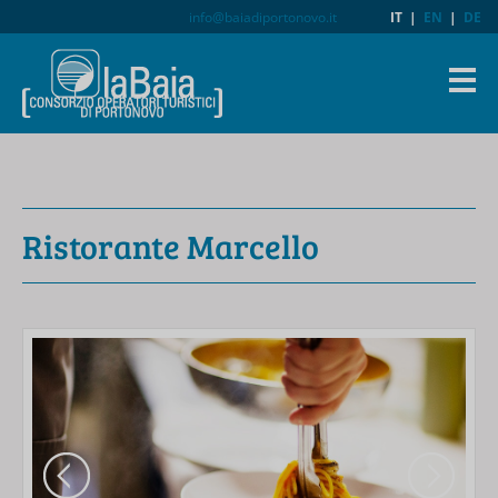
info@baiadiportonovo.it
IT
|
EN
|
DE
Ristorante Marcello