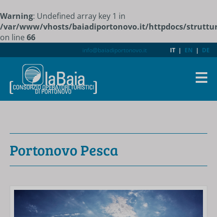
Warning
: Undefined array key 1 in
/var/www/vhosts/baiadiportonovo.it/httpdocs/struttu
on line
66
info@baiadiportonovo.it
IT
|
EN
|
DE
Portonovo Pesca