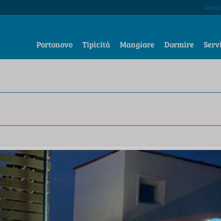
info@
Portonovo
Tipicità
Mangiare
Dormire
Serv