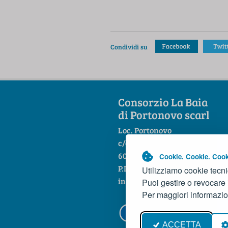
Condividi su
Consorzio La Baia
di Portonovo scarl
Loc. Portonovo
c/o Hotel La Fonte
60129 Ancona
Cookie. Cookie. Cook
P.IVA 01444860421
Utilizziamo cookie tecni
info@baiadiportonovo.it
Puoi gestire o revocare
Per maggiori informazio
Credits
Priv
ACCETTA