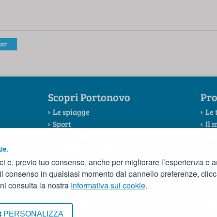
Scopri Portonovo
Pro
Le spiagge
Le 
Sport
Il 
Da visitare
Il 
La Riviera del Conero
ie.
Il Consorzio
ci e, previo tuo consenso, anche per migliorare l’esperienza e ana
 il consenso in qualsiasi momento dal pannello preferenze, clic
News
Do
ni consulta la nostra
Informativa sui cookie
.
Contatti
Ma
acy
PERSONALIZZA