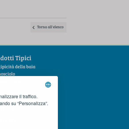
Torna all'elenco
dotti Tipici
tipicità della baia
mosciolo
Rosso Conero
lizzare il traffico.
cando su “Personalizza”.
rmire
ngiare