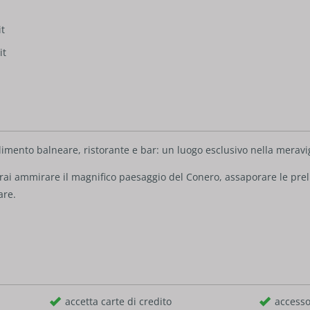
t
it
imento balneare, ristorante e bar: un luogo esclusivo nella meravig
rai ammirare il magnifico paesaggio del Conero, assaporare le preli
are.
accetta carte di credito
accesso