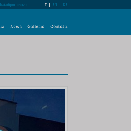
baiadiportonovo.it
IT
|
EN
|
DE
izi
News
Galleria
Contatti