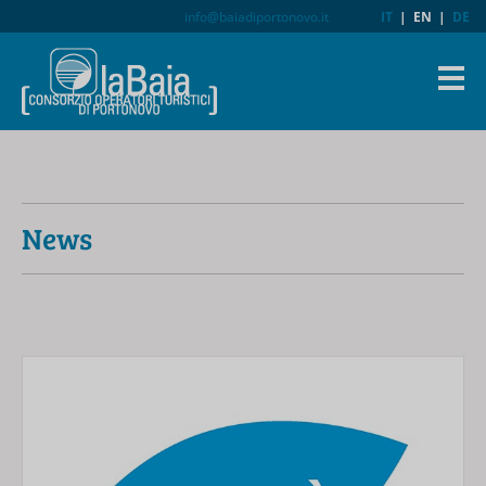
info@baiadiportonovo.it
IT
|
EN
|
DE
News