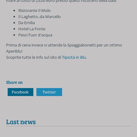
mare al costo di 25,00 euro presso questi ristoranti della baia:
Ristorante Il Molo
Il Laghetto..da Marcello
Da Emilia
Hotel La Fonte
Pesci Fuor d'acqua
Prima di cena invece vi attende la Spiaggiabonetti per un ottimo
Aperiblu!
Scoprite tutte le info sul sito di
Tipicità in Blu
.
Share on
Last news