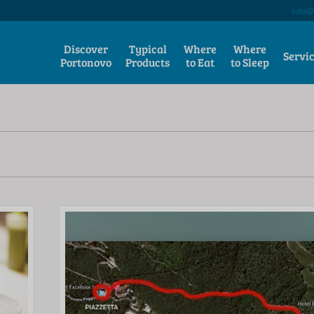
info@
Discover
Typical
Where
Where
Servi
Portonovo
Products
to Eat
to Sleep