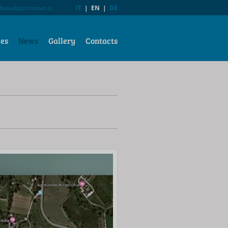
baiadiportonovo.it
IT
|
EN
|
DE
ces
News
Gallery
Contacts