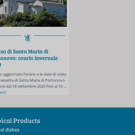
Event
sa di Santa Maria di
Spiagge libere di Porton
onovo: orario invernale
Mezzavalle: si accede sol
0
prenotazione fino al 30 
o aggiornato l’orario e le date di visita
Anche per la settimana dal 24 al 3
Chiesetta di Santa Maria di Portonovo
sarà in vigore l’obbligo di prenota
ore dal 18 settembre 2020 fino al 10 ...
accedere alle spiagge libere di Mez
 on)
...
(read on)
ical Products
al dishes