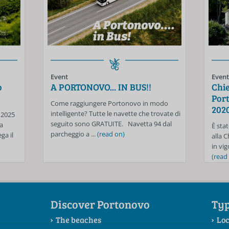
Event
Event
o
A PORTONOVO... IN BUS!!
Chie
Port
Come raggiungere Portonovo in modo
202
intelligente? Tutte le navette che trovate di
 2025
seguito sono GRATUITE. Navetta 94 dal
a
È stat
parcheggio a ...
(read on)
ga il
alla 
in vig
(read
Discover Portonovo
Typ
The beaches
Loc